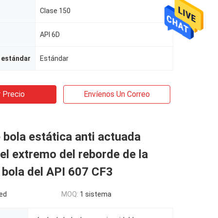
Clase 150
API 6D
 estándar
Estándar
 Precio
Envíenos Un Correo
 bola estática anti actuada
el extremo del reborde de la
 bola del API 607 CF3
ed
MOQ:
1 sistema