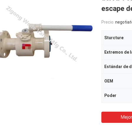
escape de
Precio:
negotiat
Sturcture
Extremos de l
Estándar de d
OEM
Poder
Mejor