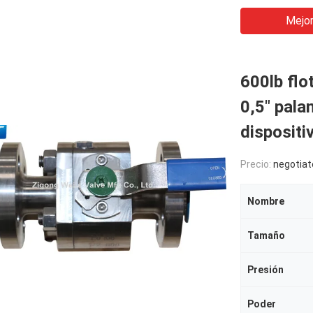
Mejor
600lb flo
0,5" pala
dispositi
Precio:
negotiat
Nombre
Tamaño
Presión
Poder