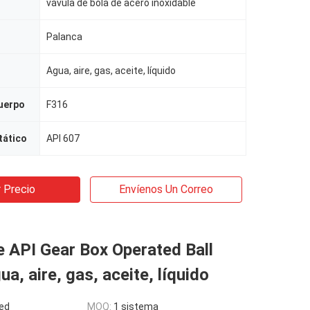
vávula de bola de acero inoxidable
Palanca
Agua, aire, gas, aceite, líquido
cuerpo
F316
tático
API 607
 Precio
Envíenos Un Correo
e API Gear Box Operated Ball
ua, aire, gas, aceite, líquido
ed
MOQ:
1 sistema