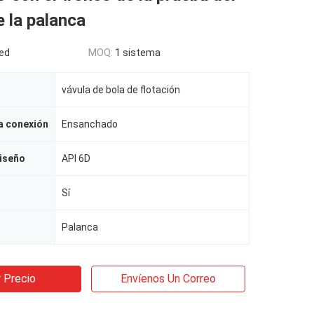
 la palanca
ed
MOQ:
1 sistema
vávula de bola de flotación
a conexión
Ensanchado
iseño
API 6D
Sí
Palanca
 Precio
Envíenos Un Correo