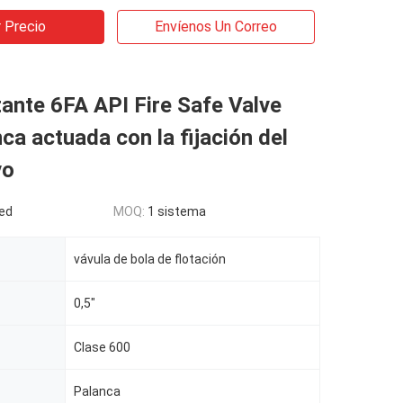
 Precio
Envíenos Un Correo
tante 6FA API Fire Safe Valve
nca actuada con la fijación del
vo
ed
MOQ:
1 sistema
vávula de bola de flotación
0,5"
Clase 600
Palanca