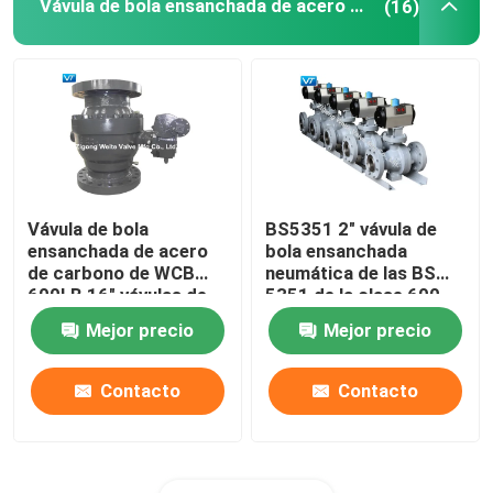
Vávula de bola ensanchada de acero de carbono
(16)
Vávula de bola
BS5351 2" vávula de
ensanchada de acero
bola ensanchada
de carbono de WCB
neumática de las BS
600LB 16" vávulas de
5351 de la clase 600
bola del diámetro
de la vávula de bola con
Mejor precio
Mejor precio
grande
la caja de interruptor
de límite
Contacto
Contacto