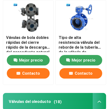
Viaje de la fábrica
Control de calidad
Vávulas de bola dobles
Tipo de alta
rápidas del cierre
resistencia válvula del
Éntrenos en contacto con
rápido de la descarga
reborde de la tubería
del gaseoducto natural
de la válvula de
del VT
mariposa de la caja de
Mejor precio
Mejor precio
Pida una cita
cambios de mariposa
Contacto
Contacto
Vávula de bola de la tubería
Válvulas naturales del gaseoducto
Válvulas del oleoducto
(18)
Válvulas del oleoducto