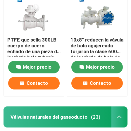
PTFE que sella 300LB
10x8” reducen la vávula
cuerpo de acero
de bola agujereada
echado de una pieza de
forjaron la clase 600
la vávula bola tubería
de la vávula de bola de
8x6”
WCC
Mejor precio
Mejor precio
Contacto
Contacto
Hogar
Productos
Válvulas naturales del gaseoducto
(23)
Sobre nosotros