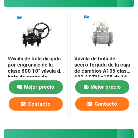
Vávula de bola de Pigging
vávula de bola eléctrica
Vávula de bola del sello del metal
Vávula de bola dirigida
Vávula de bola de
por engranaje de la
acero forjada de la caja
clase 600 10" vávula de
de cambios A105 clase
Vávula de bola criogénica
bola de acero de
600 ASTM a105 de 16
carbono de WCB
pulgadas
Mejor precio
Mejor precio
Válvulas hidráulicas del poder
Contacto
Contacto
Vávula de bola superior de la entrada
Vávula de bola da alta temperatura de alta presión