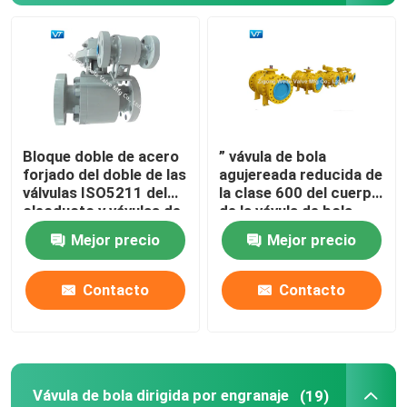
Vávula de bola dirigida por engranaje
Vávula de bola ensanchada de acero de carbono
Bloque doble de acero
” vávula de bola
Vávula de bola ensanchada de acero inoxidable
forjado del doble de las
agujereada reducida de
válvulas ISO5211 del
la clase 600 del cuerpo
oleoducto y vávulas de
de la vávula de bola
Válvula del cierre de emergencia
bola de corrimiento
16x14 WCC
Mejor precio
Mejor precio
Vávula de bola completamente soldada con autógena
Contacto
Contacto
vávula de bola de flotación
Vávula de bola montada muñón
Vávula de bola dirigida por engranaje
(19)