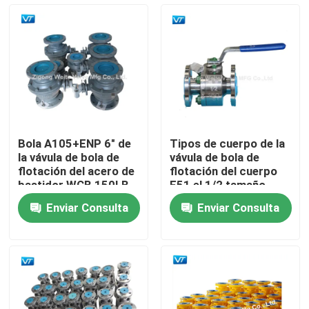
Viaje de la fábrica
Control de calidad
Éntrenos en contacto con
Bola A105+ENP 6" de
Tipos de cuerpo de la
la vávula de bola de
vávula de bola de
Pida una cita
flotación del acero de
flotación del cuerpo
bastidor WCB 150LB
F51 el 1/2 tamaño
pequeño” 150LB con
Enviar Consulta
Enviar Consulta
la palanca
Vávula de bola de la tubería
Válvulas naturales del gaseoducto
Válvulas del oleoducto