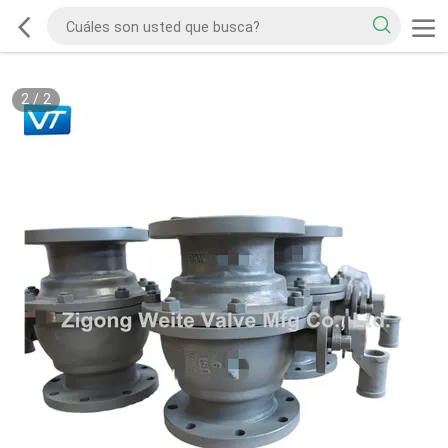
2
/
2