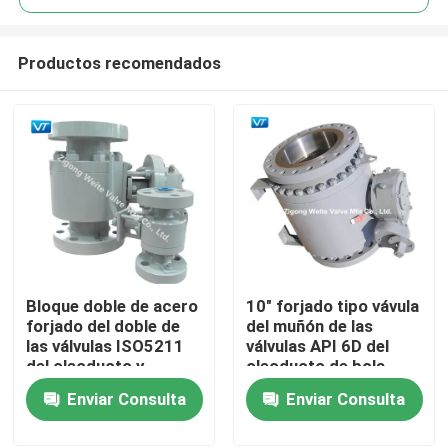
Productos recomendados
Bloque doble de acero
10" forjado tipo vávula
Inicio
forjado del doble de
del muñón de las
las válvulas ISO5211
válvulas API 6D del
del oleoducto y
oleoducto de bola
Sobre nosotros
vávulas de bola de
Enviar Consulta
Enviar Consulta
corrimiento
Contactos