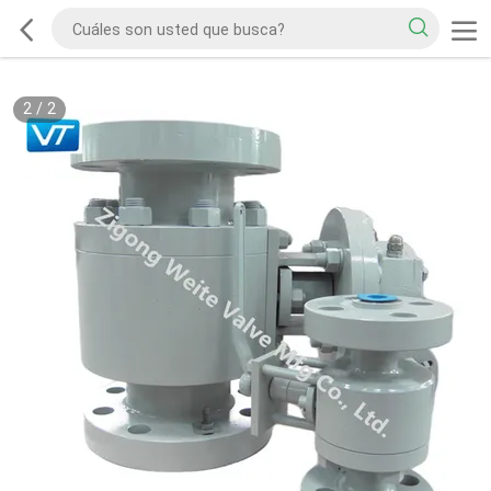
2
/
2