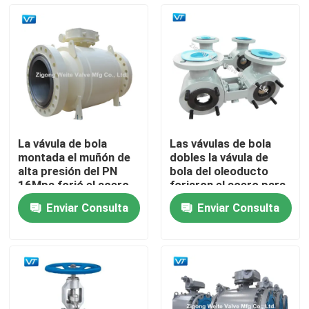
Productos
Vávula de bola de la tubería
Válvulas naturales del gaseoducto
La vávula de bola
Las vávulas de bola
montada el muñón de
dobles la vávula de
Válvulas del oleoducto
alta presión del PN
bola del oleoducto
16Mpa forjó el acero
forjaron el acero para
el ajustador del tanque
Enviar Consulta
Enviar Consulta
Vávula de bola dirigida por engranaje
Vávula de bola ensanchada de acero de carbono
Vávula de bola ensanchada de acero inoxidable