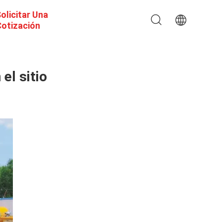
olicitar Una
otización
el sitio